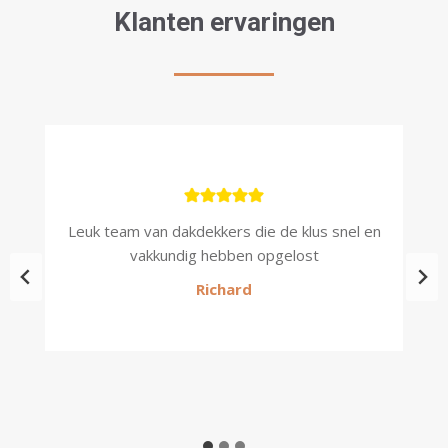
Klanten ervaringen
kt,
Leuk team van dakdekkers die de klus snel en
P
vakkundig hebben opgelost
Richard