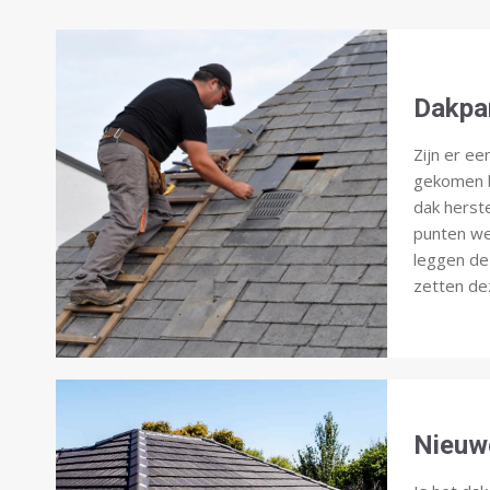
Dakpa
Zijn er ee
gekomen b
dak herst
punten we
leggen de
zetten dez
Nieuw