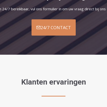
jn 24/7 bereikbaar, vul ons formulier in om uw vraag direct bij ons
24/7 CONTACT
Klanten ervaringen