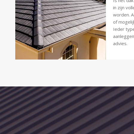
Is het da
in zijn vo
worden. 
of mogelij
Ieder typ
aanleggen,
advies.