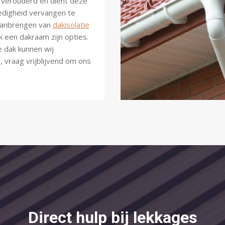
k verouderd en dient deze
lledigheid vervangen te
Aanbrengen van
dakisolatie
k een dakraam zijn opties.
e dak kunnen wij
 vraag vrijblijvend om ons
Direct hulp bij lekkages