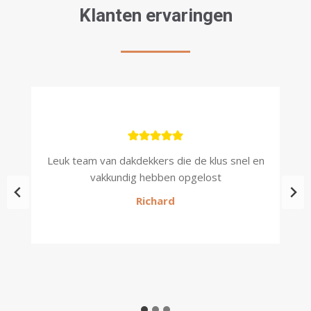
Klanten ervaringen
kt,
Leuk team van dakdekkers die de klus snel en
P
vakkundig hebben opgelost
Richard