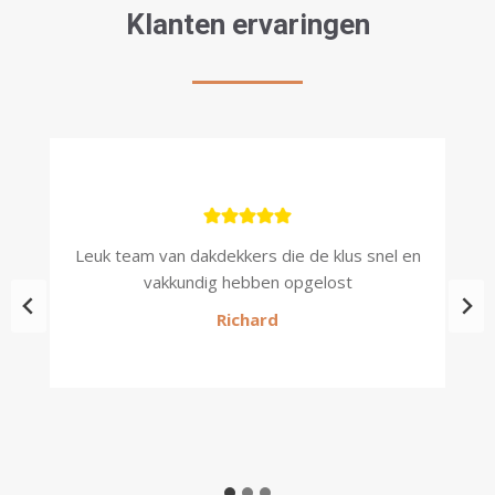
Klanten ervaringen
kt,
Leuk team van dakdekkers die de klus snel en
P
vakkundig hebben opgelost
Richard