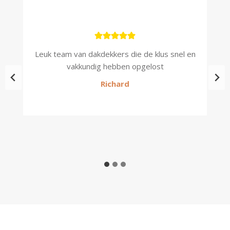
kt,
Leuk team van dakdekkers die de klus snel en
P
vakkundig hebben opgelost
Richard