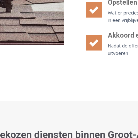
Opstellen
Wat er precie
in een vrijbli
Akkoord e
Nadat de offe
uitvoeren
ekozen diensten binnen Groo