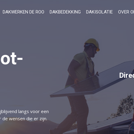
DAKWERKEN DE ROO
DAKBEDEKKING
DAKISOLATIE
OVER O
ot-
Dire
blijvend langs voor een
 de wensen die er zijn.