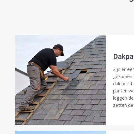
Dakpa
Zijn er ee
gekomen b
dak herst
punten we
leggen de
zetten dez