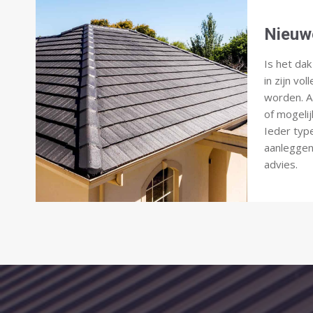
Nieuw
Is het da
in zijn vo
worden. 
of mogelij
Ieder typ
aanleggen,
advies.