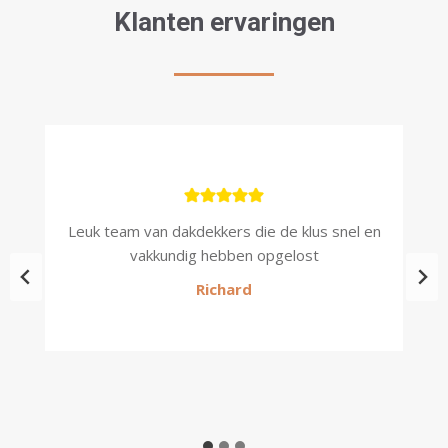
Klanten ervaringen
kt,
Leuk team van dakdekkers die de klus snel en
P
vakkundig hebben opgelost
Richard