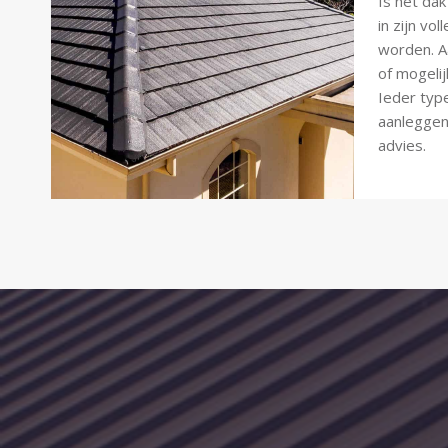
Is het da
in zijn vo
worden. 
of mogelij
Ieder typ
aanleggen,
advies.