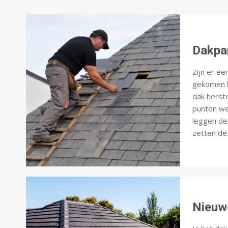
Dakpa
Zijn er ee
gekomen b
dak herst
punten we
leggen de
zetten dez
Nieuw