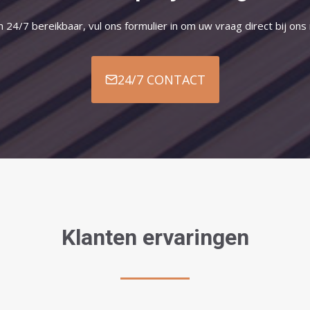
jn 24/7 bereikbaar, vul ons formulier in om uw vraag direct bij ons
24/7 CONTACT
Klanten ervaringen