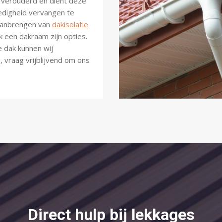
k verouderd en dient deze
lledigheid vervangen te
Aanbrengen van
dakisolatie
k een dakraam zijn opties.
e dak kunnen wij
 vraag vrijblijvend om ons
Direct hulp bij lekkages