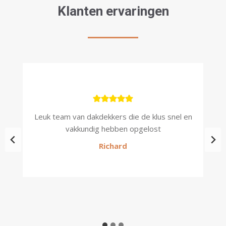
Klanten ervaringen
kt,
Leuk team van dakdekkers die de klus snel en
P
vakkundig hebben opgelost
Richard